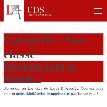
Catégorie :
Non
classé
Bonjour tout le
monde !
Bienvenue sur
Les sites de Lopez & Associés
. Ceci est votre
sur
premier article. Modifiez-le ou supprimez-le, puis lancez-vous !
Posted on
17 juillet 2020
|
by
Galago
|
Un commentaire
Bonjour
tout
le